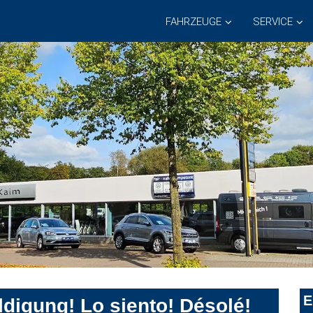
FAHRZEUGE
SERVICE
E
digung! Lo siento! Désolé!