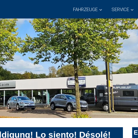
FAHRZEUGE
SERVICE
E
digung! Lo siento! Désolé!