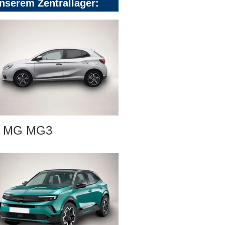
nserem Zentrallager:
MG MG3