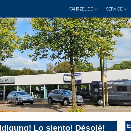
FAHRZEUGE
SERVICE
E
digung! Lo siento! Désolé!