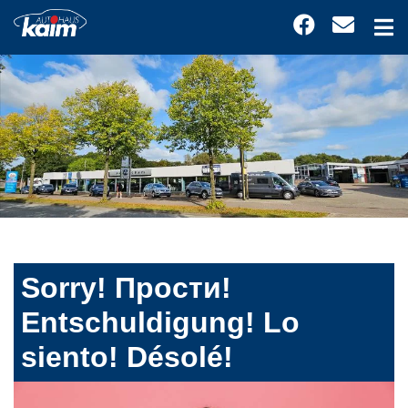
Sorry! Прости!
Entschuldigung! Lo
siento! Désolé!