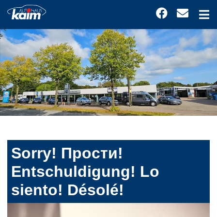
Sorry! Прости!
Entschuldigung! Lo
siento! Désolé!