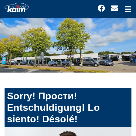
Sorry! Прости!
Entschuldigung! Lo
siento! Désolé!