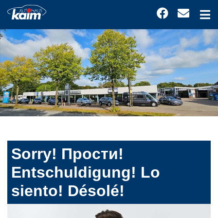
Sorry! Прости!
Entschuldigung! Lo
siento! Désolé!