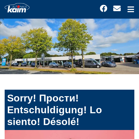
Sorry! Прости!
Entschuldigung! Lo
siento! Désolé!