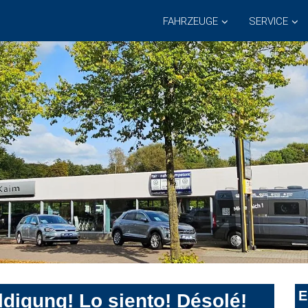
FAHRZEUGE
SERVICE
E
digung! Lo siento! Désolé!