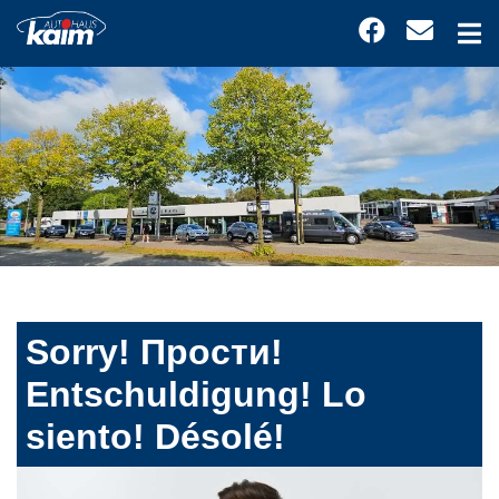
Sorry! Прости!
Entschuldigung! Lo
siento! Désolé!