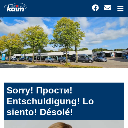
Sorry! Прости!
Entschuldigung! Lo
siento! Désolé!