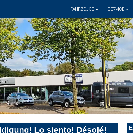
FAHRZEUGE
SERVICE
E
digung! Lo siento! Désolé!