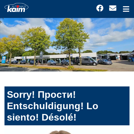
Sorry! Прости!
Entschuldigung! Lo
siento! Désolé!