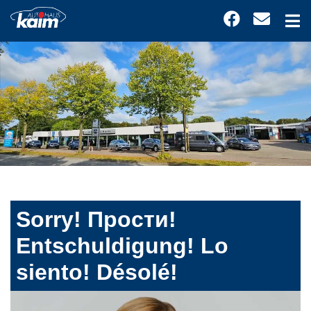
Sorry! Прости!
Entschuldigung! Lo
siento! Désolé!