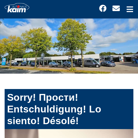
Sorry! Прости!
Entschuldigung! Lo
siento! Désolé!