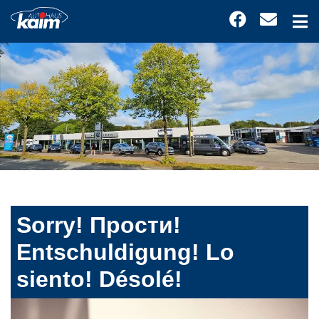
Sorry! Прости!
Entschuldigung! Lo
siento! Désolé!