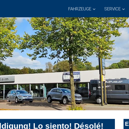
FAHRZEUGE
SERVICE
E
digung! Lo siento! Désolé!