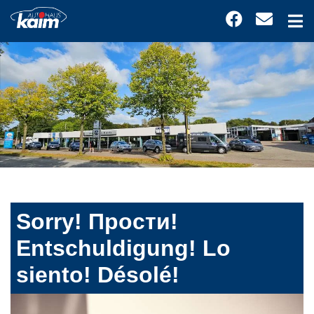
Sorry! Прости!
Entschuldigung! Lo
siento! Désolé!