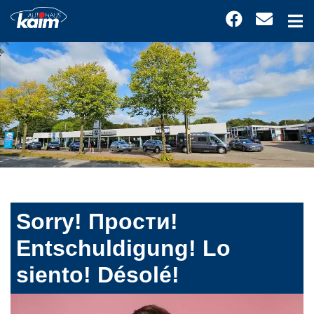
Sorry! Прости!
Entschuldigung! Lo
siento! Désolé!