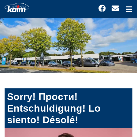
Sorry! Прости!
Entschuldigung! Lo
siento! Désolé!