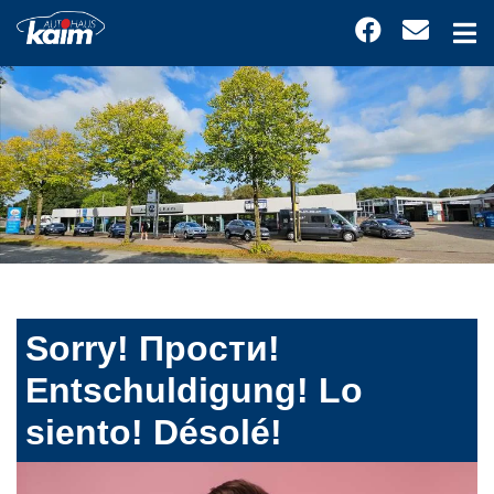
Sorry! Прости!
Entschuldigung! Lo
siento! Désolé!