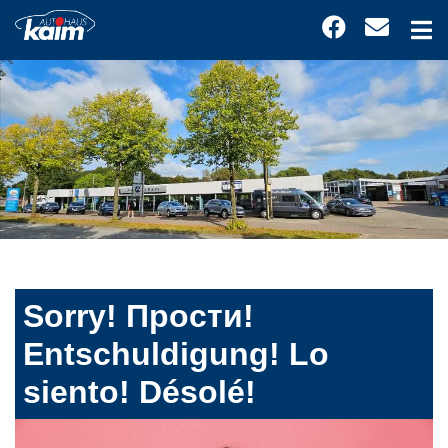
Sorry! Прости!
Entschuldigung! Lo
siento! Désolé!