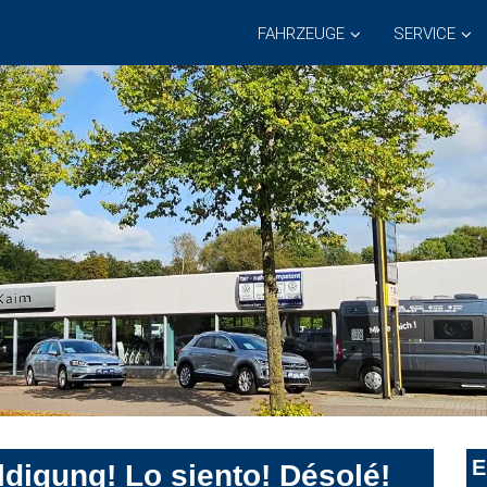
FAHRZEUGE
SERVICE
E
digung! Lo siento! Désolé!