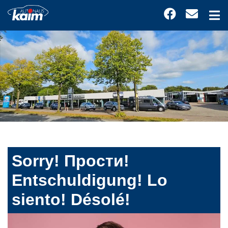
Sorry! Прости!
Entschuldigung! Lo
siento! Désolé!