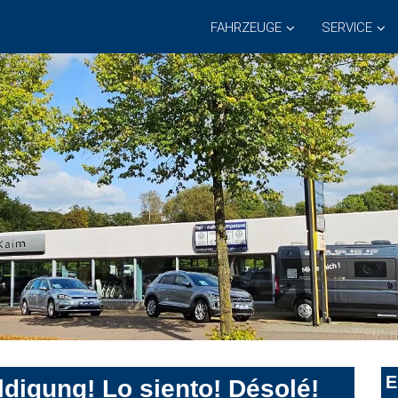
FAHRZEUGE
SERVICE
E
digung! Lo siento! Désolé!