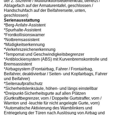
der 2. Sitzreihe / Multifunktionslederlenkrad, beheizt /
Ablagefach auf der Armaturentafel, geschlossen /
Handschuhfach auf der Beifahrerseite, unten,
geschlossen)
Serienausstattung
*Berg-Anfahr-Assistent
*Spurhalte-Assistent
*Frontkollisionswarner
*Notbremsassistent
*Müdigkeitserkennung
*Verkehrszeichenerkennung
*Tempomat und Geschwindigkeitsbegrenzer
*Antiblockiersystem (ABS) mit Kurvenbremskontrolle und
Bremsassistent
*Airbagsystem (Frontairbag, Fahrer / Frontairbag,
Beifahrer, deaktivierbar / Seiten- und Kopfairbags, Fahrer
und Beifahrer)
*Seitenaufprallschutz
*Sicherheitslenksäule, höhen- und längs einstellbar
*Dreipunkt-Sicherheitsgurte auf allen Plätzen
(Gurtkraftbegrenzer, vorn / Doppelte Gurtstraffer, vorn /
Warnton und -leuchte für nicht angelegte Gurte, vorn)
*Automatische Aktivierung des Warnblinkers und
Entriegelung der Türen nach Auslösung von Airbag und