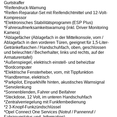
Gurtstraffer
*Reifendruck-Warnung
*Reifen-Reparatur-Set mit Reifendichtmittel und 12-Volt-
Kompressor
*Elektronisches Stabilitätsprogramm (ESP Plus)
*Fahreraufmerksamkeitswarnung (inkl. Driver Monitoring
Kamera)
*Ablagefächer (Ablagefach in der Mittelkonsole, vorn /
Ablagefach in den vorderen Türen, geeignet für 1,5-Liter-
Getränkeflaschen / Handschuhfach, oben, geschlossen
und beleuchtet / Becherhalter, links und rechts, auf der
Armaturentafel)
*Außenspiegel, elektrisch einstell- und beheizbar
*Bordcomputer
*Elektrische Fensterheber, vorn, mit Tippfunktion
*Handbremse, elektrisch
*Parkpilot, Einparkhilfe hinten, akustisches Warnsignal
*Servolenkung
*Sonnenblenden, Fahrer und Beifahrer
*Steckdose, 12 Volt, im unteren Handschuhfach
*Zentralverriegelung mit Funkfernbedienung
*2 3-Knopf-Funkzündschlüssel
*Opel Connect One Services (Notruf / Pannenruf /
Fahrzeugstatus und -Information)