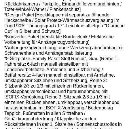
Rückfahrkamera / Parkpilot, Einparkhilfe vorn und hinten /
Toter-Winkel-Warner / Flankenschutz]
*Design-Paket [Heckklappe mit separat zu öffnender
Heckscheibe / Solar Protect-Wärmeschutzverglasung im
Fond 90% Tönungsgrad / 17"-Leichtmetallfelgen "Diamond
Cut" in Silber und Schwarz]
*Konverter-Paket [Verstärkte Bordelektrik / Elektrische
Vorbereitung für Anhängerzugvorrichtung]
*Anhängerzugvorrichtung, ohne Werkzeug abnehmbar, mit
Schwanenhals und Anhängerstabilisierung
*8-Sitzplätze: Family-Paket Stoff Rimini", Grau (Reihe 1:
Fahrersitz: 6-fach manuell einstellbar, mit
Lendenwirbelstütze, Armlehne und Sitzheizung /
Beifahrersitz: 4-fach manuell einstellbar, mit Armlehne,
umklappbarer Sitzlehne und Sitzheizung, Reihe 2:
Sitzbank 2/3 zu 1/3 mit einzelnen Rückenlehnen,
umklappbar, verschiebbar und herausnehmbar, mit
ISOFIX-Vorrüstung, Reihe 3: Sitzbank 2/3 zu 1/3 mit
einzelnen Rückenlehnen, umklappbar, verschiebbar und
herausnehmbar, mit ISOFIX-Vorrüstung / Bodenbelag
Teppich, Fußmatten in allen Sitzreihen /
Gepäckraumabdeckung / Klapptische an den
Rücksitzlehnen in der 1. Sitzreihe / Sonnenschutzrollos in