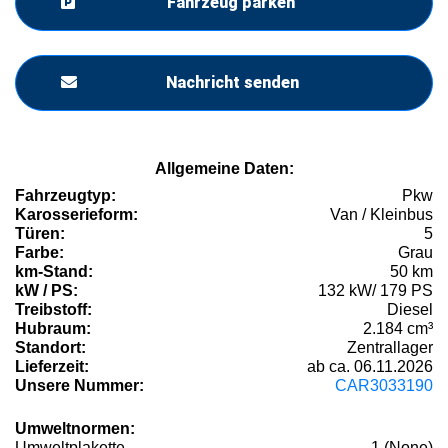
Fahrzeug parken
Nachricht senden
Allgemeine Daten:
Fahrzeugtyp:
Pkw
Karosserieform:
Van / Kleinbus
Türen:
5
Farbe:
Grau
km-Stand:
50 km
kW / PS:
132 kW/ 179 PS
Treibstoff:
Diesel
Hubraum:
2.184 cm³
Standort:
Zentrallager
Lieferzeit:
ab ca. 06.11.2026
Unsere Nummer:
CAR3033190
Umweltnormen:
Umweltplakette
1 (None)