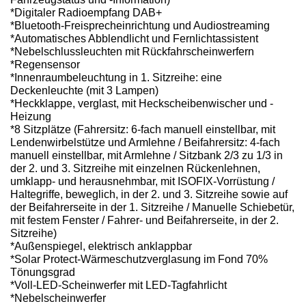
*Digitaler Radioempfang DAB+
*Bluetooth-Freisprecheinrichtung und Audiostreaming
*Automatisches Abblendlicht und Fernlichtassistent
*Nebelschlussleuchten mit Rückfahrscheinwerfern
*Regensensor
*Innenraumbeleuchtung in 1. Sitzreihe: eine
Deckenleuchte (mit 3 Lampen)
*Heckklappe, verglast, mit Heckscheibenwischer und -
Heizung
*8 Sitzplätze (Fahrersitz: 6-fach manuell einstellbar, mit
Lendenwirbelstütze und Armlehne / Beifahrersitz: 4-fach
manuell einstellbar, mit Armlehne / Sitzbank 2/3 zu 1/3 in
der 2. und 3. Sitzreihe mit einzelnen Rückenlehnen,
umklapp- und herausnehmbar, mit ISOFIX-Vorrüstung /
Haltegriffe, beweglich, in der 2. und 3. Sitzreihe sowie auf
der Beifahrerseite in der 1. Sitzreihe / Manuelle Schiebetür,
mit festem Fenster / Fahrer- und Beifahrerseite, in der 2.
Sitzreihe)
*Außenspiegel, elektrisch anklappbar
*Solar Protect-Wärmeschutzverglasung im Fond 70%
Tönungsgrad
*Voll-LED-Scheinwerfer mit LED-Tagfahrlicht
*Nebelscheinwerfer