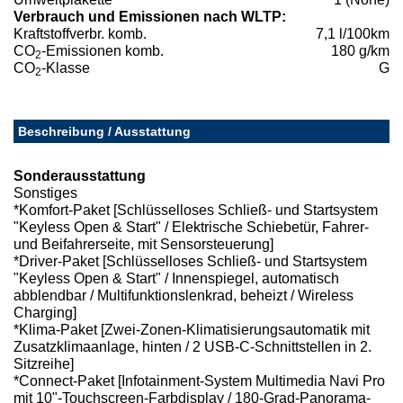
Verbrauch und Emissionen nach WLTP:
Kraftstoffverbr. komb.
7,1 l/100km
CO
-Emissionen komb.
180 g/km
2
CO
-Klasse
G
2
Beschreibung / Ausstattung
Sonderausstattung
Sonstiges
*Komfort-Paket [Schlüsselloses Schließ- und Startsystem
"Keyless Open & Start" / Elektrische Schiebetür, Fahrer-
und Beifahrerseite, mit Sensorsteuerung]
*Driver-Paket [Schlüsselloses Schließ- und Startsystem
"Keyless Open & Start" / Innenspiegel, automatisch
abblendbar / Multifunktionslenkrad, beheizt / Wireless
Charging]
*Klima-Paket [Zwei-Zonen-Klimatisierungsautomatik mit
Zusatzklimaanlage, hinten / 2 USB-C-Schnittstellen in 2.
Sitzreihe]
*Connect-Paket [Infotainment-System Multimedia Navi Pro
mit 10"-Touchscreen-Farbdisplay / 180-Grad-Panorama-