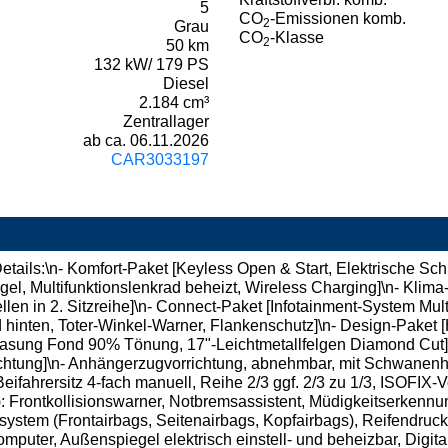
5
CO
-Emissionen komb.
2
Grau
CO
-Klasse
2
50 km
132 kW/ 179 PS
Diesel
2.184 cm³
Zentrallager
ab ca. 06.11.2026
CAR3033197
ails:\n- Komfort-Paket [Keyless Open & Start, Elektrische Sch
l, Multifunktionslenkrad beheizt, Wireless Charging]\n- Klima
llen in 2. Sitzreihe]\n- Connect-Paket [Infotainment-System Mu
hinten, Toter-Winkel-Warner, Flankenschutz]\n- Design-Paket [
sung Fond 90% Tönung, 17"-Leichtmetallfelgen Diamond Cut]\n-
ichtung]\n- Anhängerzugvorrichtung, abnehmbar, mit Schwanenha
Beifahrersitz 4-fach manuell, Reihe 2/3 ggf. 2/3 zu 1/3, ISOFIX-
g): Frontkollisionswarner, Notbremsassistent, Müdigkeitserke
stem (Frontairbags, Seitenairbags, Kopfairbags), Reifendruck-
omputer, Außenspiegel elektrisch einstell- und beheizbar, Dig