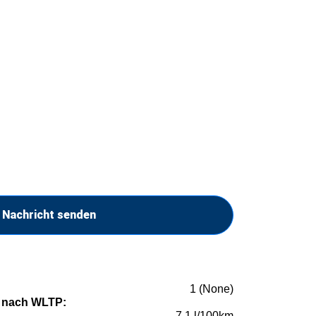
Nachricht senden
1 (None)
 nach WLTP:
7,1 l/100km