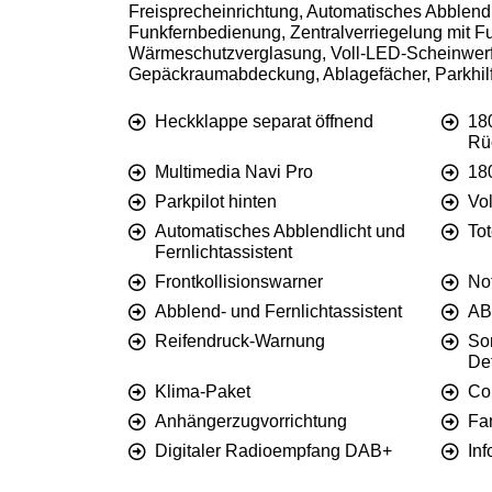
Freisprecheinrichtung, Automatisches Abblendl
Funkfernbedienung, Zentralverriegelung mit F
Wärmeschutzverglasung, Voll-LED-Scheinwerfe
Gepäckraumabdeckung, Ablagefächer, Parkhilfe
Heckklappe separat öffnend
18
Rü
Multimedia Navi Pro
18
Parkpilot hinten
Vo
Automatisches Abblendlicht und
To
Fernlichtassistent
Frontkollisionswarner
No
Abblend- und Fernlichtassistent
AB
Reifendruck-Warnung
So
Det
Klima-Paket
Co
Anhängerzugvorrichtung
Fa
Digitaler Radioempfang DAB+
In