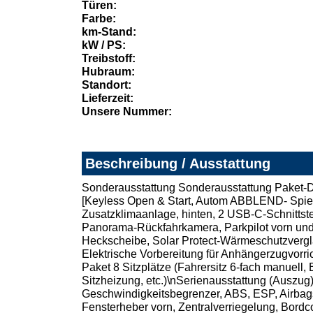
Türen:
Farbe:
km-Stand:
kW / PS:
Treibstoff:
Hubraum:
Standort:
Lieferzeit:
Unsere Nummer:
Beschreibung / Ausstattung
Sonderausstattung Sonderausstattung Paket-Det
[Keyless Open & Start, Autom ABBLEND- Spiege
Zusatzklimaanlage, hinten, 2 USB-C-Schnittste
Panorama-Rückfahrkamera, Parkpilot vorn und 
Heckscheibe, Solar Protect-Wärmeschutzvergla
Elektrische Vorbereitung für Anhängerzugvorr
Paket 8 Sitzplätze (Fahrersitz 6-fach manuell, 
Sitzheizung, etc.)\nSerienausstattung (Auszu
Geschwindigkeitsbegrenzer, ABS, ESP, Airbagsy
Fensterheber vorn, Zentralverriegelung, Bordc