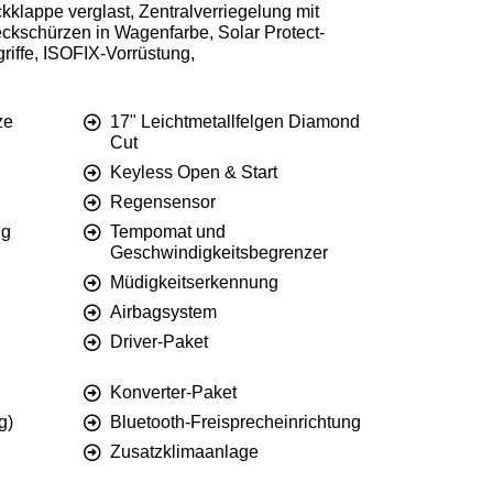
klappe verglast, Zentralverriegelung mit
eckschürzen in Wagenfarbe, Solar Protect-
iffe, ISOFIX-Vorrüstung,
ze
17" Leichtmetallfelgen Diamond
Cut
Keyless Open & Start
Regensensor
ng
Tempomat und
Geschwindigkeitsbegrenzer
Müdigkeitserkennung
Airbagsystem
Driver-Paket
Konverter-Paket
g)
Bluetooth-Freisprecheinrichtung
Zusatzklimaanlage