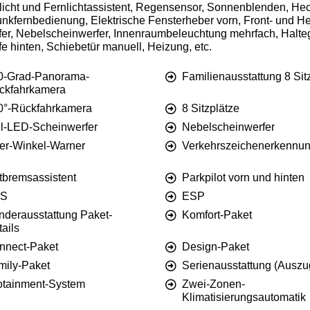
icht und Fernlichtassistent, Regensensor, Sonnenblenden, Heck
unkfernbedienung, Elektrische Fensterheber vorn, Front- und H
r, Nebelscheinwerfer, Innenraumbeleuchtung mehrfach, Haltegr
 hinten, Schiebetür manuell, Heizung, etc.
0-Grad-Panorama-
Familienausstattung 8 Sit
ckfahrkamera
0°-Rückfahrkamera
8 Sitzplätze
ll-LED-Scheinwerfer
Nebelscheinwerfer
ter-Winkel-Warner
Verkehrszeichenerkennu
tbremsassistent
Parkpilot vorn und hinten
S
ESP
nderausstattung Paket-
Komfort-Paket
ails
nnect-Paket
Design-Paket
mily-Paket
Serienausstattung (Auszu
fotainment-System
Zwei-Zonen-
Klimatisierungsautomatik