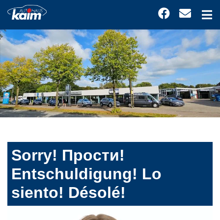
Sorry! Прости!
Entschuldigung! Lo
siento! Désolé!