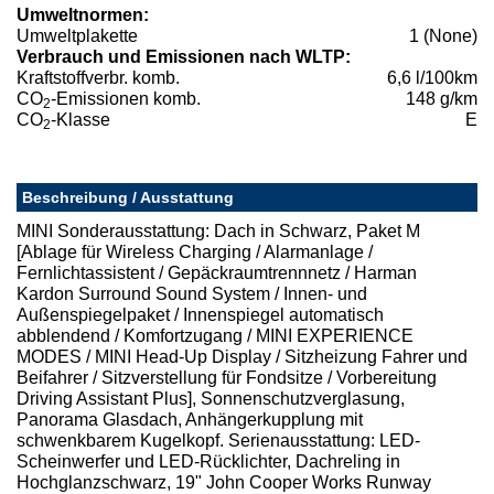
Umweltnormen:
Umweltplakette
1 (None)
Verbrauch und Emissionen nach WLTP:
Kraftstoffverbr. komb.
6,6 l/100km
CO
-Emissionen komb.
148 g/km
2
CO
-Klasse
E
2
Beschreibung / Ausstattung
MINI Sonderausstattung: Dach in Schwarz, Paket M
[Ablage für Wireless Charging / Alarmanlage /
Fernlichtassistent / Gepäckraumtrennnetz / Harman
Kardon Surround Sound System / Innen- und
Außenspiegelpaket / Innenspiegel automatisch
abblendend / Komfortzugang / MINI EXPERIENCE
MODES / MINI Head-Up Display / Sitzheizung Fahrer und
Beifahrer / Sitzverstellung für Fondsitze / Vorbereitung
Driving Assistant Plus], Sonnenschutzverglasung,
Panorama Glasdach, Anhängerkupplung mit
schwenkbarem Kugelkopf. Serienausstattung: LED-
Scheinwerfer und LED-Rücklichter, Dachreling in
Hochglanzschwarz, 19" John Cooper Works Runway