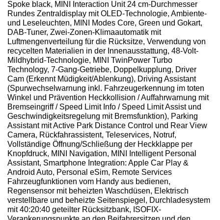
Spoke black, MINI Interaction Unit 24 cm-Durchmesser
Rundes Zentraldisplay mit OLED-Technologie, Ambiente-
und Leseleuchten, MINI Modes Core, Green und Gokart,
DAB-Tuner, Zwei-Zonen-Klimaautomatik mit
Luftmengenverteilung für die Rücksitze, Verwendung von
recycelten Materialien in der Innenausstattung, 48-Volt-
Mildhybrid-Technologie, MINI TwinPower Turbo
Technology, 7-Gang-Getriebe, Doppelkupplung, Driver
Cam (Erkennt Müdigkeit/Ablenkung), Driving Assistant
(Spurwechselwarnung inkl. Fahrzeugerkennung im toten
Winkel und Prävention Heckkollision / Auffahrwarnung mit
Bremseingriff / Speed Limit Info / Speed Limit Assist und
Geschwindigkeitsregelung mit Bremsfunktion), Parking
Assistant mit Active Park Distance Control und Rear View
Camera, Rückfahrassistent, Teleservices, Notruf,
Vollständige Öffnung/Schließung der Heckklappe per
Knopfdruck, MINI Navigation, MINI Intelligent Personal
Assistant, Smartphone Integration: Apple Car Play &
Android Auto, Personal eSim, Remote Services
Fahrzeugfunktionen vom Handy aus bedienen,
Regensensor mit beheizten Waschdüsen, Elektrisch
verstellbare und beheizte Seitenspiegel, Durchladesystem
mit 40:20:40 geteilter Rücksitzbank, ISOFIX-
Verankerungspunkte an den Beifahrersitzen und den