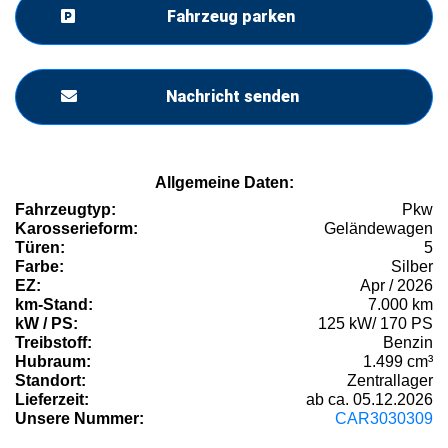
Fahrzeug parken
Nachricht senden
Allgemeine Daten:
Fahrzeugtyp:
Pkw
Karosserieform:
Geländewagen
Türen:
5
Farbe:
Silber
EZ:
Apr / 2026
km-Stand:
7.000 km
kW / PS:
125 kW/ 170 PS
Treibstoff:
Benzin
Hubraum:
1.499 cm³
Standort:
Zentrallager
Lieferzeit:
ab ca. 05.12.2026
Unsere Nummer:
CAR3030309