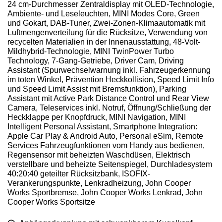
24 cm-Durchmesser Zentraldisplay mit OLED-Technologie,
Ambiente- und Leseleuchten, MINI Modes Core, Green
und Gokart, DAB-Tuner, Zwei-Zonen-Klimaautomatik mit
Luftmengenverteilung für die Rücksitze, Verwendung von
recycelten Materialien in der Innenausstattung, 48-Volt-
Mildhybrid-Technologie, MINI TwinPower Turbo
Technology, 7-Gang-Getriebe, Driver Cam, Driving
Assistant (Spurwechselwarnung inkl. Fahrzeugerkennung
im toten Winkel, Prävention Heckkollision, Speed Limit Info
und Speed Limit Assist mit Bremsfunktion), Parking
Assistant mit Active Park Distance Control und Rear View
Camera, Teleservices inkl. Notruf, Öffnung/Schließung der
Heckklappe per Knopfdruck, MINI Navigation, MINI
Intelligent Personal Assistant, Smartphone Integration:
Apple Car Play & Android Auto, Personal eSim, Remote
Services Fahrzeugfunktionen vom Handy aus bedienen,
Regensensor mit beheizten Waschdüsen, Elektrisch
verstellbare und beheizte Seitenspiegel, Durchladesystem
40:20:40 geteilter Rücksitzbank, ISOFIX-
Verankerungspunkte, Lenkradheizung, John Cooper
Works Sportbremse, John Cooper Works Lenkrad, John
Cooper Works Sportsitze