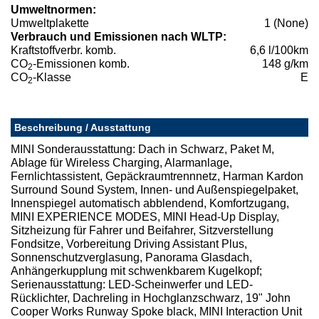
Umweltnormen:
Umweltplakette
1 (None)
Verbrauch und Emissionen nach WLTP:
Kraftstoffverbr. komb.
6,6 l/100km
CO
-Emissionen komb.
148 g/km
2
CO
-Klasse
E
2
Beschreibung / Ausstattung
MINI Sonderausstattung: Dach in Schwarz, Paket M,
Ablage für Wireless Charging, Alarmanlage,
Fernlichtassistent, Gepäckraumtrennnetz, Harman Kardon
Surround Sound System, Innen- und Außenspiegelpaket,
Innenspiegel automatisch abblendend, Komfortzugang,
MINI EXPERIENCE MODES, MINI Head-Up Display,
Sitzheizung für Fahrer und Beifahrer, Sitzverstellung
Fondsitze, Vorbereitung Driving Assistant Plus,
Sonnenschutzverglasung, Panorama Glasdach,
Anhängerkupplung mit schwenkbarem Kugelkopf;
Serienausstattung: LED-Scheinwerfer und LED-
Rücklichter, Dachreling in Hochglanzschwarz, 19" John
Cooper Works Runway Spoke black, MINI Interaction Unit