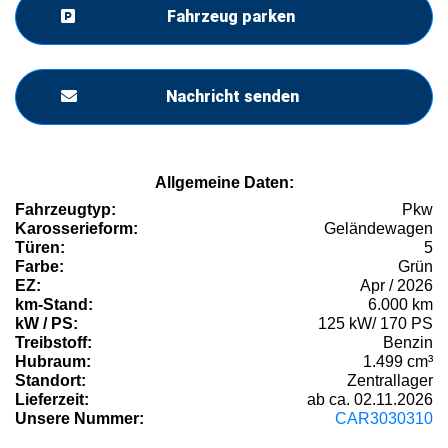
Fahrzeug parken
Nachricht senden
Allgemeine Daten:
Fahrzeugtyp:
Pkw
Karosserieform:
Geländewagen
Türen:
5
Farbe:
Grün
EZ:
Apr / 2026
km-Stand:
6.000 km
kW / PS:
125 kW/ 170 PS
Treibstoff:
Benzin
Hubraum:
1.499 cm³
Standort:
Zentrallager
Lieferzeit:
ab ca. 02.11.2026
Unsere Nummer:
CAR3030310