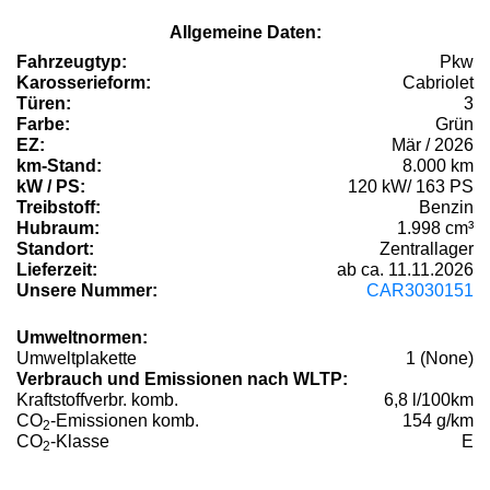
Allgemeine Daten:
Fahrzeugtyp:
Pkw
Karosserieform:
Cabriolet
Türen:
3
Farbe:
Grün
EZ:
Mär / 2026
km-Stand:
8.000 km
kW / PS:
120 kW/ 163 PS
Treibstoff:
Benzin
Hubraum:
1.998 cm³
Standort:
Zentrallager
Lieferzeit:
ab ca. 11.11.2026
Unsere Nummer:
CAR3030151
Umweltnormen:
Umweltplakette
1 (None)
Verbrauch und Emissionen nach WLTP:
Kraftstoffverbr. komb.
6,8 l/100km
CO
-Emissionen komb.
154 g/km
2
CO
-Klasse
E
2