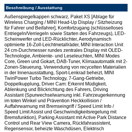
Beschreibung / Ausstattung
Außenspiegelkappen schwarz, Paket XS [Ablage für
Wireless Charging / MINI Head-Up Display / Sitzheizung
für Fahrer und Beifahrer], Komfortzugang (schlüsselloses
Entriegeln/Verriegeln sowie Starten des Fahrzeugs), LED-
Scheinwerfer und LED-Rücklichter, Aerodynamisch
optimierte 16-Zoll-Leichtmetallräder, MINI Interaction Unit
24 cm-Durchmesser rundes zentrales Display mit OLED-
Technologie, Ambiente- und Leseleuchten, MINI Modes
Core, Green und Gokart, DAB-Tuner, Klimaautomatik mit 2-
Zonen-Steuerung, Verwendung von recycelten Materialien
in der Innenausstattung, Sport-Lenkrad beheizt, MINI
TwinPower Turbo Technology, 7-Gang-Getriebe,
Doppelkupplung, Driver Cam: Erkennt Müdigkeit,
Ablenkung und Blickrichtung des Fahrers, Driving
Assistant (Spurwechselwarnung inkl. Fahrzeugerkennung
im toten Winkel und Prävention Heckkollision /
Auffahrwarnung mit Bremseingriff / Speed Limit Info /
Speed Limit Assist und Geschwindigkeitsregelung mit
Bremsfunktion), Parking Assistant mit Active Park Distance
Control und Rear View Camera, Rückfahrassistent,
Regensensor, beheizte Waschdüsen, Elektrisch