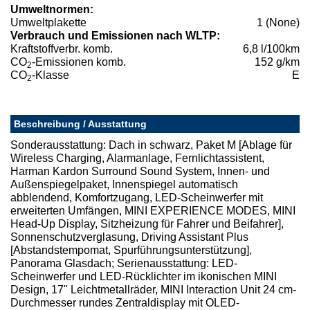
Umweltnormen:
Umweltplakette
1 (None)
Verbrauch und Emissionen nach WLTP:
Kraftstoffverbr. komb.
6,8 l/100km
CO
-Emissionen komb.
152 g/km
2
CO
-Klasse
E
2
Beschreibung / Ausstattung
Sonderausstattung: Dach in schwarz, Paket M [Ablage für
Wireless Charging, Alarmanlage, Fernlichtassistent,
Harman Kardon Surround Sound System, Innen- und
Außenspiegelpaket, Innenspiegel automatisch
abblendend, Komfortzugang, LED-Scheinwerfer mit
erweiterten Umfängen, MINI EXPERIENCE MODES, MINI
Head-Up Display, Sitzheizung für Fahrer und Beifahrer],
Sonnenschutzverglasung, Driving Assistant Plus
[Abstandstempomat, Spurführungsunterstützung],
Panorama Glasdach; Serienausstattung: LED-
Scheinwerfer und LED-Rücklichter im ikonischen MINI
Design, 17" Leichtmetallräder, MINI Interaction Unit 24 cm-
Durchmesser rundes Zentraldisplay mit OLED-