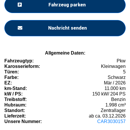
Fahrzeug parken
Nachricht senden
Allgemeine Daten:
Fahrzeugtyp:
Pkw
Karosserieform:
Kleinwagen
Türen:
5
Farbe:
Schwarz
EZ:
Mär / 2026
km-Stand:
11.000 km
kW / PS:
150 kW/ 204 PS
Treibstoff:
Benzin
Hubraum:
1.998 cm³
Standort:
Zentrallager
Lieferzeit:
ab ca. 03.12.2026
Unsere Nummer:
CAR3030157