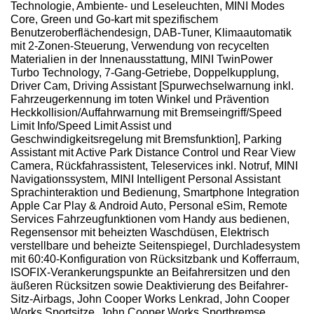
Technologie, Ambiente- und Leseleuchten, MINI Modes
Core, Green und Go-kart mit spezifischem
Benutzeroberflächendesign, DAB-Tuner, Klimaautomatik
mit 2-Zonen-Steuerung, Verwendung von recycelten
Materialien in der Innenausstattung, MINI TwinPower
Turbo Technology, 7-Gang-Getriebe, Doppelkupplung,
Driver Cam, Driving Assistant [Spurwechselwarnung inkl.
Fahrzeugerkennung im toten Winkel und Prävention
Heckkollision/Auffahrwarnung mit Bremseingriff/Speed
Limit Info/Speed Limit Assist und
Geschwindigkeitsregelung mit Bremsfunktion], Parking
Assistant mit Active Park Distance Control und Rear View
Camera, Rückfahrassistent, Teleservices inkl. Notruf, MINI
Navigationssystem, MINI Intelligent Personal Assistant
Sprachinteraktion und Bedienung, Smartphone Integration
Apple Car Play & Android Auto, Personal eSim, Remote
Services Fahrzeugfunktionen vom Handy aus bedienen,
Regensensor mit beheizten Waschdüsen, Elektrisch
verstellbare und beheizte Seitenspiegel, Durchladesystem
mit 60:40-Konfiguration von Rücksitzbank und Kofferraum,
ISOFIX-Verankerungspunkte an Beifahrersitzen und den
äußeren Rücksitzen sowie Deaktivierung des Beifahrer-
Sitz-Airbags, John Cooper Works Lenkrad, John Cooper
Works Sportsitze, John Cooper Works Sportbremse