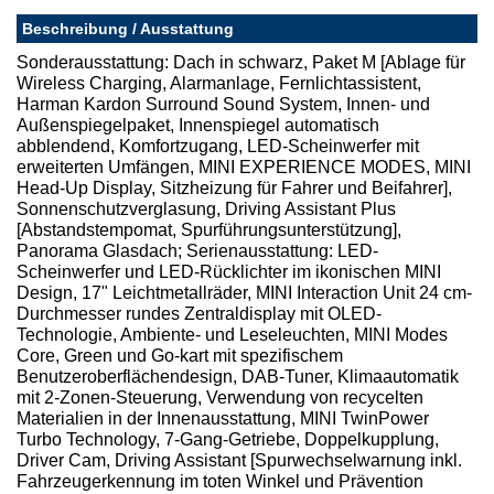
Beschreibung / Ausstattung
Sonderausstattung: Dach in schwarz, Paket M [Ablage für
Wireless Charging, Alarmanlage, Fernlichtassistent,
Harman Kardon Surround Sound System, Innen- und
Außenspiegelpaket, Innenspiegel automatisch
abblendend, Komfortzugang, LED-Scheinwerfer mit
erweiterten Umfängen, MINI EXPERIENCE MODES, MINI
Head-Up Display, Sitzheizung für Fahrer und Beifahrer],
Sonnenschutzverglasung, Driving Assistant Plus
[Abstandstempomat, Spurführungsunterstützung],
Panorama Glasdach; Serienausstattung: LED-
Scheinwerfer und LED-Rücklichter im ikonischen MINI
Design, 17" Leichtmetallräder, MINI Interaction Unit 24 cm-
Durchmesser rundes Zentraldisplay mit OLED-
Technologie, Ambiente- und Leseleuchten, MINI Modes
Core, Green und Go-kart mit spezifischem
Benutzeroberflächendesign, DAB-Tuner, Klimaautomatik
mit 2-Zonen-Steuerung, Verwendung von recycelten
Materialien in der Innenausstattung, MINI TwinPower
Turbo Technology, 7-Gang-Getriebe, Doppelkupplung,
Driver Cam, Driving Assistant [Spurwechselwarnung inkl.
Fahrzeugerkennung im toten Winkel und Prävention