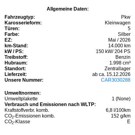
Allgemeine Daten:
Fahrzeugtyp:
Pkw
Karosserieform:
Kleinwagen
Türen:
5
Farbe:
Silber
EZ:
Mai / 2026
km-Stand:
14.000 km
kW / PS:
150 kW/ 204 PS
Treibstoff:
Benzin
Hubraum:
1.998 cm³
Standort:
Zentrallager
Lieferzeit:
ab ca. 15.12.2026
Unsere Nummer:
CAR3030288
Umweltnormen:
Umweltplakette
1 (None)
Verbrauch und Emissionen nach WLTP:
Kraftstoffverbr. komb.
6,8 l/100km
CO
-Emissionen komb.
152 g/km
2
CO
-Klasse
E
2