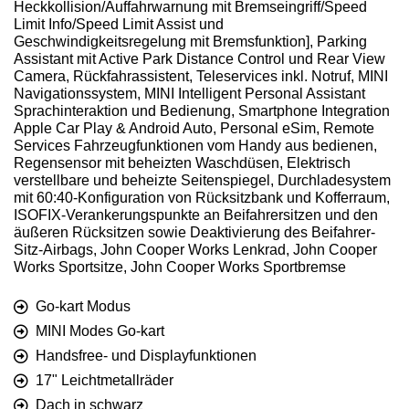
Heckkollision/Auffahrwarnung mit Bremseingriff/Speed
Limit Info/Speed Limit Assist und
Geschwindigkeitsregelung mit Bremsfunktion], Parking
Assistant mit Active Park Distance Control und Rear View
Camera, Rückfahrassistent, Teleservices inkl. Notruf, MINI
Navigationssystem, MINI Intelligent Personal Assistant
Sprachinteraktion und Bedienung, Smartphone Integration
Apple Car Play & Android Auto, Personal eSim, Remote
Services Fahrzeugfunktionen vom Handy aus bedienen,
Regensensor mit beheizten Waschdüsen, Elektrisch
verstellbare und beheizte Seitenspiegel, Durchladesystem
mit 60:40-Konfiguration von Rücksitzbank und Kofferraum,
ISOFIX-Verankerungspunkte an Beifahrersitzen und den
äußeren Rücksitzen sowie Deaktivierung des Beifahrer-
Sitz-Airbags, John Cooper Works Lenkrad, John Cooper
Works Sportsitze, John Cooper Works Sportbremse
Go-kart Modus
MINI Modes Go-kart
Handsfree- und Displayfunktionen
17" Leichtmetallräder
Dach in schwarz