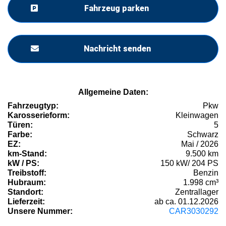
Fahrzeug parken
Nachricht senden
Allgemeine Daten:
Fahrzeugtyp:
Pkw
Karosserieform:
Kleinwagen
Türen:
5
Farbe:
Schwarz
EZ:
Mai / 2026
km-Stand:
9.500 km
kW / PS:
150 kW/ 204 PS
Treibstoff:
Benzin
Hubraum:
1.998 cm³
Standort:
Zentrallager
Lieferzeit:
ab ca. 01.12.2026
Unsere Nummer:
CAR3030292