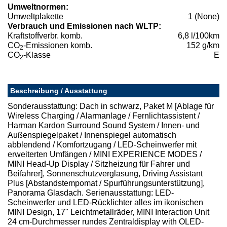
Umweltnormen:
Umweltplakette
1 (None)
Verbrauch und Emissionen nach WLTP:
Kraftstoffverbr. komb.
6,8 l/100km
CO
-Emissionen komb.
152 g/km
2
CO
-Klasse
E
2
Beschreibung / Ausstattung
Sonderausstattung: Dach in schwarz, Paket M [Ablage für
Wireless Charging / Alarmanlage / Fernlichtassistent /
Harman Kardon Surround Sound System / Innen- und
Außenspiegelpaket / Innenspiegel automatisch
abblendend / Komfortzugang / LED-Scheinwerfer mit
erweiterten Umfängen / MINI EXPERIENCE MODES /
MINI Head-Up Display / Sitzheizung für Fahrer und
Beifahrer], Sonnenschutzverglasung, Driving Assistant
Plus [Abstandstempomat / Spurführungsunterstützung],
Panorama Glasdach. Serienausstattung: LED-
Scheinwerfer und LED-Rücklichter alles im ikonischen
MINI Design, 17" Leichtmetallräder, MINI Interaction Unit
24 cm-Durchmesser rundes Zentraldisplay with OLED-