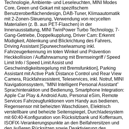
Technologie, Ambiente- und Leseleuchten, MINI Modes
Core, Green und Gokart mit spezifischem
Benutzeroberflächendesign, DAB-Tuner, Klimaautomatik
mit 2-Zonen-Steuerung, Verwendung von recycelten
Materialien (z. B. aus PET-Flaschen) in der
Innenausstattung, MINI TwinPower Turbo Technology, 7-
Gang-Getriebe, Doppelkupplung, Driver Cam: Erkennt
Müdigkeit, Ablenkung und Blickrichtung des Fahrers,
Driving Assistant [Spurwechselwarnung inkl.
Fahrzeugerkennung im toten Winkel und Prävention
Heckkollision / Auffahrwarnung mit Bremseingriff / Speed
Limit Info / Speed Limit Assist und
Geschwindigkeitsregelung mit Bremsfunktion], Parking
Assistant mit Active Park Distance Control und Rear View
Camera, Rückfahrassistent, Teleservices, inkl. Notruf, MINI
Navigationssystem, "MINI Intelligent Personal Assistant"
Sprachinteraktion und Bedienung, Smartphone Integration:
Apple Car Play & Android Auto, Personal eSim, Remote
Services Fahrzeugfunktionen vom Handy aus bedienen,
Regensensor mit beheizten Waschdüsen, Elektrisch
verstellbare und beheizte Seitenspiegel, Durchladesystem
mit 60:40-Konfiguration von Rücksitzbank und Kofferraum,
ISOFIX-Verankerungspunkte an den Beifahrersitzen und
den äußeren Rücksitzen sowie Deaktivierung des