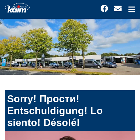
Sorry! Прости!
Entschuldigung! Lo
siento! Désolé!