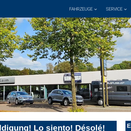
FAHRZEUGE
SERVICE
E
digung! Lo siento! Désolé!