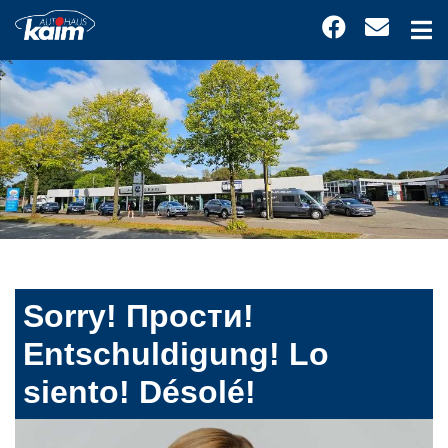
Sorry! Прости!
Entschuldigung! Lo
siento! Désolé!