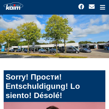
Sorry! Прости!
Entschuldigung! Lo
siento! Désolé!