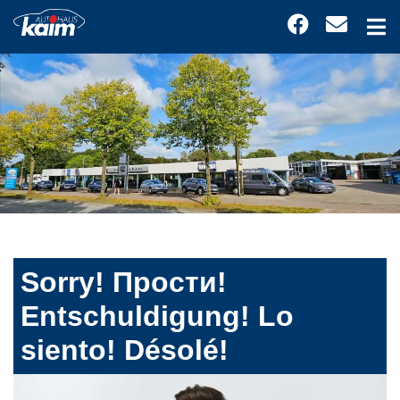
Sorry! Прости!
Entschuldigung! Lo
siento! Désolé!