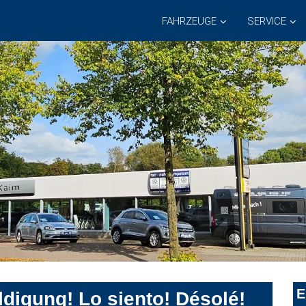
FAHRZEUGE
SERVICE
E
digung! Lo siento! Désolé!