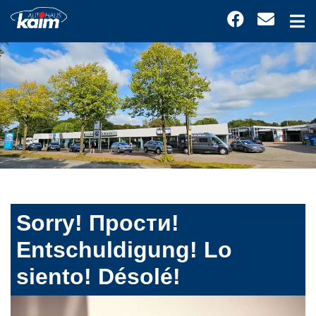
Sorry! Прости!
Entschuldigung! Lo
siento! Désolé!