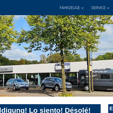
FAHRZEUGE
SERVICE
E
digung! Lo siento! Désolé!