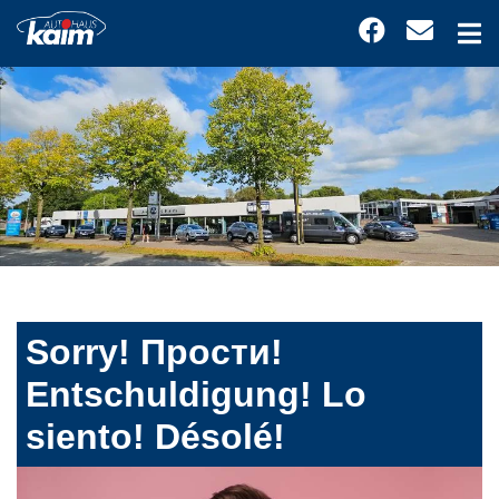
Sorry! Прости!
Entschuldigung! Lo
siento! Désolé!