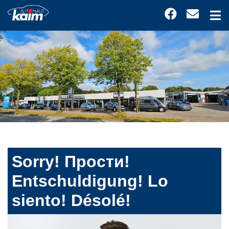
Sorry! Прости!
Entschuldigung! Lo
siento! Désolé!