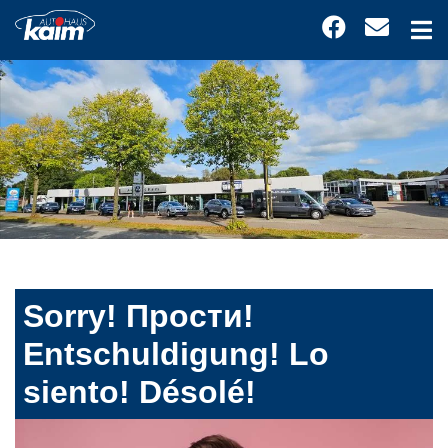
Sorry! Прости!
Entschuldigung! Lo
siento! Désolé!