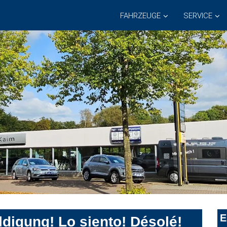
FAHRZEUGE
SERVICE
E
digung! Lo siento! Désolé!