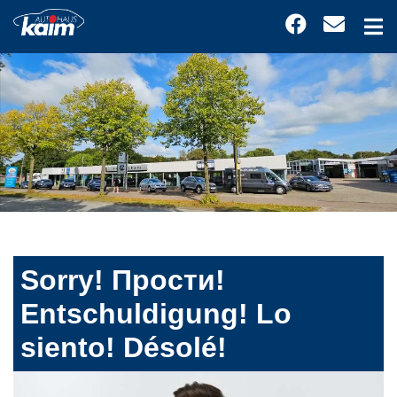
Sorry! Прости!
Entschuldigung! Lo
siento! Désolé!