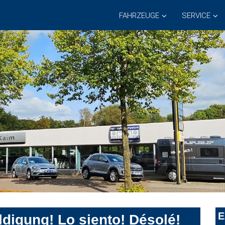
FAHRZEUGE
SERVICE
E
digung! Lo siento! Désolé!