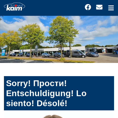
Sorry! Прости!
Entschuldigung! Lo
siento! Désolé!