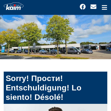
Sorry! Прости!
Entschuldigung! Lo
siento! Désolé!